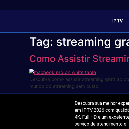
IPTV
Tag:
streaming gr
Como Assistir Streami
Descubra como assistir streaming gratuito c
mundo do streaming sem custo.
Descubra sua melhor exper
em IPTV 2026 com qualid
4K, Full HD e um excelent
serviço de atendimento e