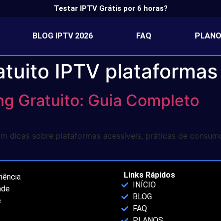
Testar IPTV Grátis por 6 horas?
BLOG IPTV 2026
FAQ
PLANO
atuito IPTV plataformas
ng Gratuito: Guia Completo
om dicas sobre plataformas acessíveis, práticas de consum
Links Rápidos
iência
INÍCIO
ade
BLOG
e
FAQ
PLANOS