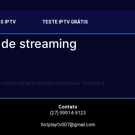
S IPTV
TESTE IPTV GRÁTIS
 de streaming
o responsável e opções educativas. Explore o
Contato
(27) 99914-9123
hotplaytv007@gmail.com